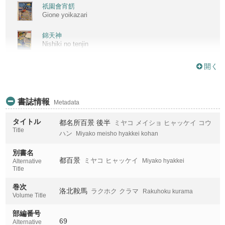
祇園會宵餝
Gione yoikazari
錦天神
Nishiki no tenjin
加茂川北三本木
開く
Kamogawa kita sambongi
二條革堂
書誌情報
Metadata
Nijo kodo
タイトル
都名所百景 後半
ミヤコ メイショ ヒャッケイ コウ
二條堀川橋
Title
Nijo horikawabashi
ハン
Miyako meisho hyakkei kohan
別書名
六角堂西國十八番禮所
都百景
ミヤコ ヒャッケイ
Miyako hyakkei
Rokkakudo saigoku juhachiban reisho
Alternative
Title
四條の七辻
巻次
Shijo no nanatsuji
洛北鞍馬
ラクホク クラマ
Rakuhoku kurama
Volume Title
本願寺
部編番号
Honganji
69
Alternative