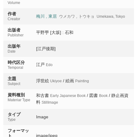
Volume
飛雲閣
作者
Hiunkaku
梅川 , 東居
ウメカワ , トウキョ
Umekawa, Tokyo
Creator
東本願寺大門
出版者
Higashihonganji daimon
平野甼 [大坂] : 石和
Publisher
愛宕山日暮瀧
出版年
[江戸後期]
Atagoyama higurashinotaki
Date
時代区分
西山月輪寺
江戸
Edo
Nishiyama tsukinowadera
Temporal
主題
廣澤池
浮世絵
/ 絵画
Ukiyoe
Painting
Subject
Hirosawa no ike
資料種別
和古書
/ 図書
/ 静止画資
Early Japanese Book
Book
高雄の丹楓
Materiar Type
料
StillImage
Takao no tanfu
タイプ
洛北栂尾
Image
Type
Rakuhoku togano
フォーマッ
御室
image/jpeg
ト