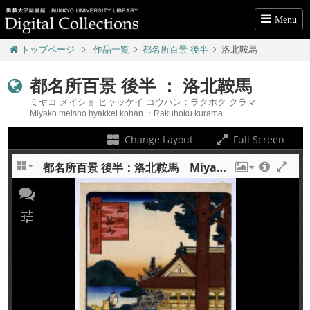
Menu
トップページ
作品一覧
都名所百景 後半
洛北鞍馬
都名所百景 後半 ： 洛北鞍馬
ミヤコ メイショ ヒャッケイ コウハン : ラクホク クラマ
Miyako meisho hyakkei kohan ：Rakuhoku kurama
Change Layout
Full Screen
都名所百景 後半：洛北鞍馬 Miyako meisho hyakkei kohan : Rakuhoku kurama
+
tune