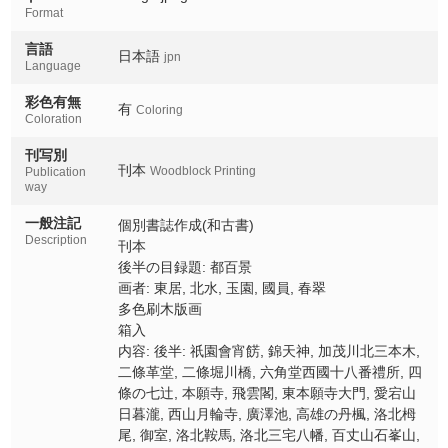
Omuro
Format
洛北鞍馬
言語
日本語
jpn
Rakuhoku kurama
Language
彩色有無
洛北三宅八幡
有
Coloring
Coloration
Rakuhoku miyake hachiman
刊写別
百丈山石峯山
刊本
Woodblock Printing
Publication
Hyakujozan sekihozan
way
野々宮
一般注記
個別書誌作成(和古書)
Nonomiya
Description
刊本
後半の目録題: 都百景
四明ヶ嶽
画者: 東居, 北水, 玉園, 國員, 春翠
Shimeigadake
多色刷木版画
箱入
黒谷金戒光明寺
内容: 後半: 祇園會宵餝, 錦天神, 加茂川北三本木,
Kurodani konkai komyoji
二條革堂, 二條堀川橋, 六角堂西國十八番禮所, 四
條の七辻, 本願寺, 飛雲閣, 東本願寺大門, 愛宕山
伏見稲荷三ヶ峯
Fushimiinari mitsugamine
日暮瀧, 西山月輪寺, 廣澤池, 高雄の丹楓, 洛北栂
尾, 御室, 洛北鞍馬, 洛北三宅八幡, 百丈山石峯山,