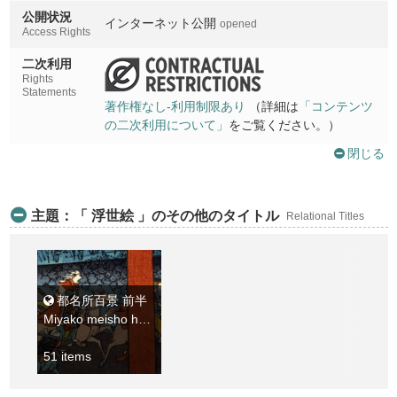
公開状況
空也堂
インターネット公開
opened
Access Rights
Kuyado
二次利用
東寺秘蜜法院
Rights
Toji himitsu hoin
Statements
著作権なし-利用制限あり
（詳細は
「コンテンツ
洛南六孫王遍照心院
の二次利用について」
をご覧ください。）
Rakunan rokusonno henjoshinin
閉じる
久世の橋向日明神望
Kuze no hashi mukomyojin o nozomu
主題：「 浮世絵 」のその他のタイトル
Relational Titles
洛西長岡天満宮
Rakusai nagaokatemmangu
洛西梅宮
Rakusai umenomiya
都名所百景 前半
Miyako meisho hyakkei zenhan
太秦牛祭
Uzumasa ushimatsuri
51 items
愛宕山朝日峯
Atagoyama asahimine