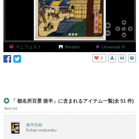
Add Item
マニフェスト
Mirador
Universal Viewer
0
01
「 都名所百景 後半」に含まれるアイテム一覧(全 51 件)
Item list
後半目録
Kohan mokuroku