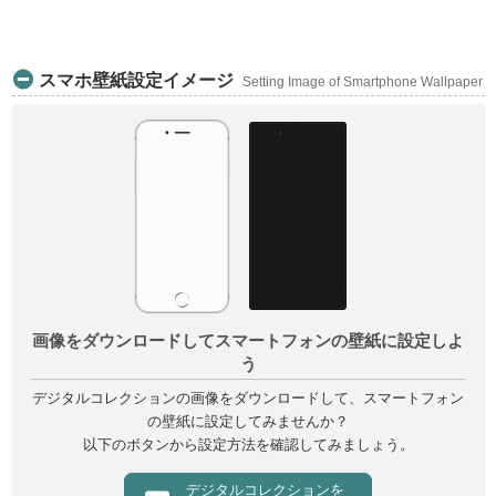
永観堂
Eikando
スマホ壁紙設定イメージ
Setting Image of Smartphone Wallpaper
真如堂
Shinnyodo
縄手大和橋
Nawate yamatobashi
霊山
Ryozen
鳥辺山
Toribeyama
画像をダウンロードしてスマートフォンの壁紙に設定しよ
長樂寺
う
Chorakuji
デジタルコレクションの画像をダウンロードして、スマートフォン
の壁紙に設定してみませんか？
高臺寺唐傘亭
Kodaiji karakasatei
以下のボタンから設定方法を確認してみましょう。
音羽山清水寺
デジタルコレクションを