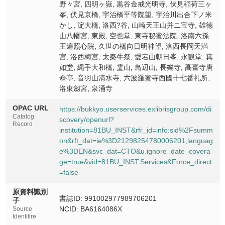
伏見京橋
野々宮, 四明ヶ嶽, 黒谷金戒光明寺, 伏見稲荷三ヶ
Fushimi kyobashi
峯, 伏見京橋, 宇治橋平等院望, 宇治川出合下ノ米
かし, 淀大橋, 洛西?谷, 山崎天王山并ニ宝寺, 雄徳
宇治橋平等院望
山八幡宮, 東殿, 空也堂, 東寺秘蜜法院, 洛南六孫
Ujibashi byodoin o nozomu
王遍照心院, 久世の橋向日明神望, 洛西長岡天満
宮, 洛西梅宮, 太秦牛祭, 愛宕山朝日峯, 永観堂, 真
宇治川出合下ノ米かし
如堂, 縄手大和橋, 霊山, 鳥辺山, 長樂寺, 高臺寺唐
Ujigawa deaishita no komekashi
傘亭, 音羽山清水寺, 六波羅蜜寺西國十七番礼所,
洛東劔宮, 泉涌寺
淀大橋
Yodoohashi
OPAC URL
https://bukkyo.userservices.exlibrisgroup.com/di
Catalog
洛西桺谷
scovery/openurl?
Record
Rakusai yanagidani
institution=81BU_INST&rfr_id=info:sid%2Fsumm
on&rft_dat=ie%3D21298254780006201,languag
山崎天王山并ニ宝寺
e%3DEN&svc_dat=CTO&u.ignore_date_covera
Yamazaki tennozan narabini takaradera
ge=true&vid=81BU_INST:Services&Force_direct
=false
雄徳山八幡宮
Otokoyama hachimangu
原資料識別
書誌ID: 991002977989706201
子
東殿
NCID: BA6164086X
Source
Toden
Identifire