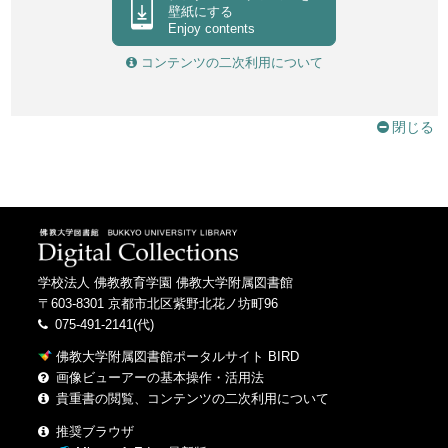
Otowasan kiyomizudera
壁紙にする
Enjoy contents
六波羅蜜寺西國十七番札所
コンテンツの二次利用について
Rokuharamitsuji saigoku junanaban fudasho
洛東劔宮
Rakuto tsuruginomiya
閉じる
泉涌寺
Sennyuji
学校法人 佛教教育学園 佛教大学附属図書館
〒603-8301 京都市北区紫野北花ノ坊町96
075-491-2141(代)
佛教大学附属図書館ポータルサイト BIRD
画像ビューアーの基本操作・活用法
貴重書の閲覧、コンテンツの二次利用について
推奨ブラウザ