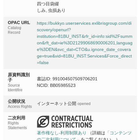
四つ目袋綴
しみ, 虫損あり
OPAC URL
https://bukkyo.userservices.exlibrisgroup.com/di
Catalog
scovery/openurl?
Record
institution=81BU_INST&rfr_id=info:sid%2Fsumm
on&rft_dat=ie%3D21299068690006201,languag
e%3DEN&svc_dat=CTO&u.ignore_date_covera
ge=true&vid=81BU_INST:Services&Force_direct
=false
原資料識別
書誌ID: 991004507509706201
子
NCID: BB05985523
Source
Identifire
公開状況
インターネット公開
opened
Access Rights
二次利用
Rights
Statements
著作権なし-利用制限あり
（詳細は
「コンテンツ
の二次利用について」
をご覧ください。）