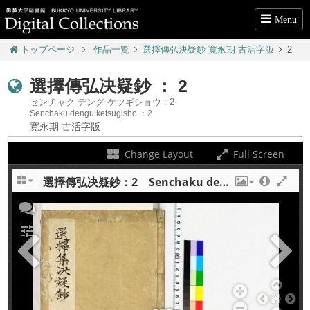
Menu
トップページ
作品一覧
選擇傳弘決疑鈔 寛永期 古活字版
2
選擇傳弘决疑鈔 ： 2
センチャク デング ケツギショウ : 2
Senchaku dengu ketsugisho ：2
寛永期 古活字版
Change Layout
Full Screen
選擇傳弘决疑鈔：2 Senchaku dengu ketsugisho : 2
+
tune