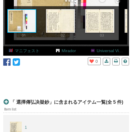
Add Item
01
02
03
マニフェスト
Mirador
Universal Viewer
0
「 選擇傳弘决疑鈔」に含まれるアイテム一覧(全 5 件)
Item list
1