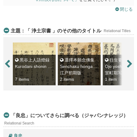
閉じる
主題：「 浄土宗書 」のその他のタイトル
Relational Titles
黒谷上人語燈録
選擇本願念佛集
往生要集鈔
Kurodani shonin gotoroku
Senchaku hongan nembutsushu
Ojo yoshusho
江戸初期版
室町期写本
7 items
2 items
1 item
「良忠」についてさらに調べる（ジャパンナレッジ）
Relational Search
良忠