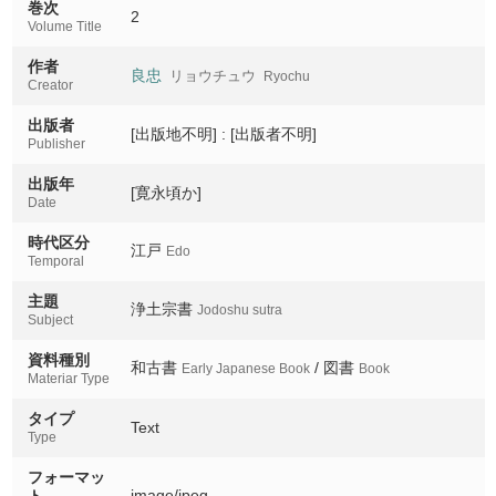
巻次
2
Volume Title
作者
良忠
リョウチュウ
Ryochu
Creator
出版者
[出版地不明] : [出版者不明]
Publisher
出版年
[寛永頃か]
Date
時代区分
江戸
Edo
Temporal
主題
浄土宗書
Jodoshu sutra
Subject
資料種別
和古書
/ 図書
Early Japanese Book
Book
Materiar Type
タイプ
Text
Type
フォーマッ
image/jpeg
ト