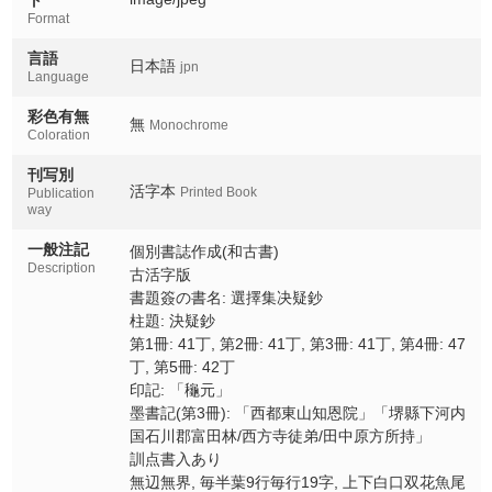
Format
言語
日本語
jpn
Language
彩色有無
無
Monochrome
Coloration
刊写別
活字本
Printed Book
Publication
way
一般注記
個別書誌作成(和古書)
Description
古活字版
書題簽の書名: 選擇集决疑鈔
柱題: 決疑鈔
第1冊: 41丁, 第2冊: 41丁, 第3冊: 41丁, 第4冊: 47
丁, 第5冊: 42丁
印記: 「龝元」
墨書記(第3冊): 「西都東山知恩院」「堺縣下河内
国石川郡富田林/西方寺徒弟/田中原方所持」
訓点書入あり
無辺無界, 毎半葉9行毎行19字, 上下白口双花魚尾