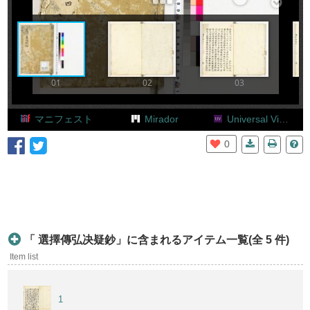
Add Item
01
02
03
マニフェスト
Mirador
Universal Viewer
0
「 選擇傳弘决疑鈔」に含まれるアイテム一覧(全 5 件)
Item list
1