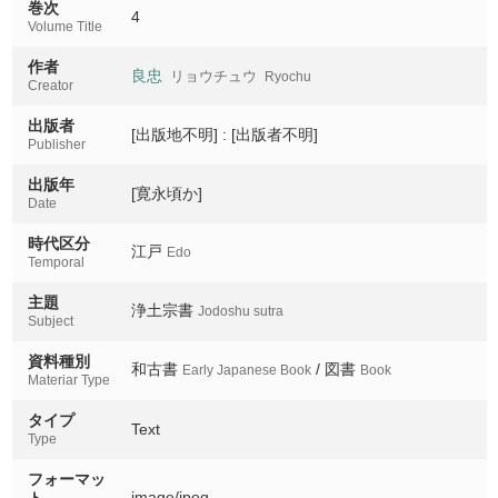
巻次
4
Volume Title
作者
良忠
リョウチュウ
Ryochu
Creator
出版者
[出版地不明] : [出版者不明]
Publisher
出版年
[寛永頃か]
Date
時代区分
江戸
Edo
Temporal
主題
浄土宗書
Jodoshu sutra
Subject
資料種別
和古書
/ 図書
Early Japanese Book
Book
Materiar Type
タイプ
Text
Type
フォーマッ
image/jpeg
ト