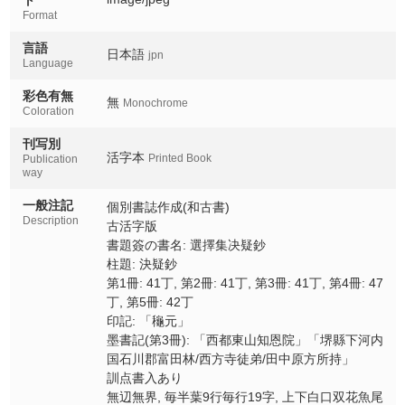
Format
言語
日本語
jpn
Language
彩色有無
無
Monochrome
Coloration
刊写別
活字本
Printed Book
Publication
way
一般注記
個別書誌作成(和古書)
Description
古活字版
書題簽の書名: 選擇集决疑鈔
柱題: 決疑鈔
第1冊: 41丁, 第2冊: 41丁, 第3冊: 41丁, 第4冊: 47
丁, 第5冊: 42丁
印記: 「龝元」
墨書記(第3冊): 「西都東山知恩院」「堺縣下河内
国石川郡富田林/西方寺徒弟/田中原方所持」
訓点書入あり
無辺無界, 毎半葉9行毎行19字, 上下白口双花魚尾