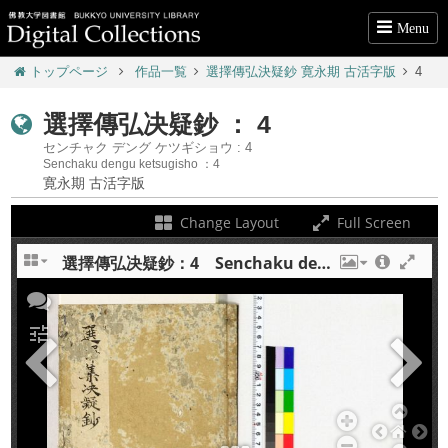
Menu
トップページ
作品一覧
選擇傳弘決疑鈔 寛永期 古活字版
4
選擇傳弘决疑鈔 ： 4
センチャク デング ケツギショウ : 4
Senchaku dengu ketsugisho ：4
寛永期 古活字版
Change Layout
Full Screen
選擇傳弘决疑鈔：4 Senchaku dengu ketsugisho : 4
+
tune