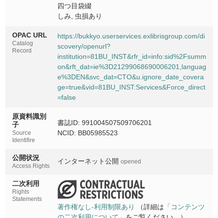
四つ目袋綴
しみ, 虫損あり
OPAC URL
https://bukkyo.userservices.exlibrisgroup.com/di
Catalog
scovery/openurl?
Record
institution=81BU_INST&rfr_id=info:sid%2Fsumm
on&rft_dat=ie%3D21299068690006201,languag
e%3DEN&svc_dat=CTO&u.ignore_date_covera
ge=true&vid=81BU_INST:Services&Force_direct
=false
原資料識別
書誌ID: 991004507509706201
子
NCID: BB05985523
Source
Identifire
公開状況
インターネット公開
opened
Access Rights
二次利用
Rights
Statements
著作権なし-利用制限あり
（詳細は
「コンテンツ
の二次利用について」
をご覧ください。）