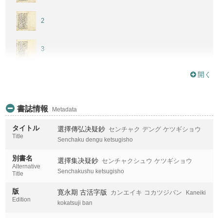
2
3
開く
4
5
書誌情報
Metadata
タイトル
選擇傳弘决疑鈔
センチャク デング ケツギショウ
Title
Senchaku dengu ketsugisho
別書名
選擇集决疑鈔
センチャクシュウ ケツギショウ
Alternative
Senchakushu ketsugisho
Title
版
寛永期 古活字版
カンエイキ コカツジバン
Kaneiki
Edition
kokatsuji ban