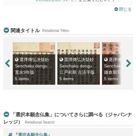
閉じる
関連タイトル
Relational Titles
選擇傳弘决疑鈔
選擇傳弘决疑鈔
選擇傳弘决疑
Senchaku dengu ketsugisho
Senchaku dengu ketsugisho
寛永9年版
江戸初期 古活字版
鎌倉期写本
5 items
5 items
5 items
「選択本願念仏集」についてさらに調べる（ジャパンナ
レッジ）
Relational Search
『選択本願念仏集』