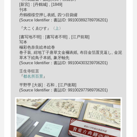
[新宮] : [丹鶴城] , [1849]
刊本
丹鶴模様空押し表紙, 四つ目袋綴
(Source Identifier：書誌ID: 991003892789706201)
『大こくゑひす』〈
上
〉
[書写地不明] : [書写者不明] , [江戸前期]
写本
極彩色奈良絵本絵巻
巻子装, 紺地丁子唐草文金襴表紙, 布目金箔置見返し, 金泥
草木下絵鳥子本紙, 象牙軸先
(Source Identifier：書誌ID: 991004303239706201)
壬生寺狂言
『
都名所百景
』
平野甼 [大坂] : 石和 , [江戸後期]
(Source Identifier：書誌ID: 991002977989706201)