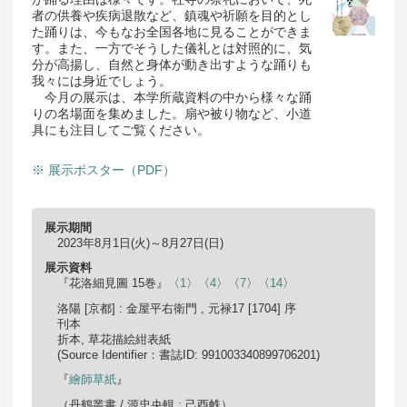
者の供養や疾病退散など、鎮魂や祈願を目的とし
た踊りは、今もなお全国各地に見ることができま
す。また、一方でそうした儀礼とは対照的に、気
分が高揚し、自然と身体が動き出すような踊りも
我々には身近でしょう。
今月の展示は、本学所蔵資料の中から様々な踊
りの名場面を集めました。扇や被り物など、小道
具にも注目してご覧ください。
※ 展示ポスター（PDF）
展示期間
2023年8月1日(火)～8月27日(日)
展示資料
『花洛細見圖 15巻』〈
1
〉〈
4
〉〈
7
〉〈
14
〉
洛陽 [京都] : 金屋平右衛門 , 元禄17 [1704] 序
刊本
折本, 草花描絵紺表紙
(Source Identifier：書誌ID: 991003340899706201)
『
繪師草紙
』
（丹鶴叢書 / 源忠央輯 ; 己酉帙）