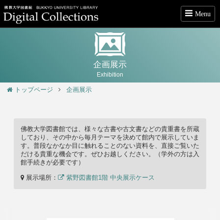
Menu
企画展示
Exhibition
トップページ
企画展示
佛教大学図書館では、様々な古書や古文書などの貴重書を所蔵
しており、その中から毎月テーマを決めて館内で展示していま
す。普段なかなか目に触れることのない資料を、直接ご覧いた
だける貴重な機会です。ぜひお越しください。（学外の方は入
館手続きが必要です）
展示場所：
紫野図書館1階 中央展示ケース