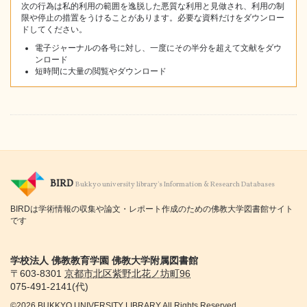
次の行為は私的利用の範囲を逸脱した悪質な利用と見做され、利用の制
限や停止の措置をうけることがあります。必要な資料だけをダウンロー
ドしてください。
電子ジャーナルの各号に対し、一度にその半分を超えて文献をダウ
ンロード
短時間に大量の閲覧やダウンロード
BIRD
Bukkyo university library's Information & Research Databases
BIRDは学術情報の収集や論文・レポート作成のための佛教大学図書館サイト
です
学校法人 佛教教育学園 佛教大学附属図書館
〒603-8301
京都市
北区紫野北花ノ坊町96
075-491-2141(代)
©2026 BUKKYO UNIVERSITY LIBRARY All Rights Reserved.