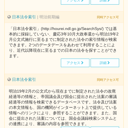
アクセス
詳細
日本法令索引
| 明治前期編
同時アクセス可
「日本法令索引」(http://hourei.ndl.go.jp/SearchSys/) では基
本的に採録していない、慶応3年10月大政奉還から明治19年2
月公文式施行に至るまでに制定された法令の索引情報が検索
できます。2つのデータデースをあわせて利用することによ
り、近代以降現在に至るまでの日本の法令を探すことができ
ます。
アクセス
詳細
日本法令索引
同時アクセス可
明治19年2月の公文式から現在までに制定された法令の改廃
経過等の情報と、帝国議会及び国会に提出された法案の審議
経過等の情報を検索できるデータベースです。法令及び法案
の本文情報も、国の機関がインターネット上で提供している
情報へのリンクにより、参照することができます。また、国
会に提出された法案については、国会会議録検索システムと
の連携により、審議の内容を参照できます。