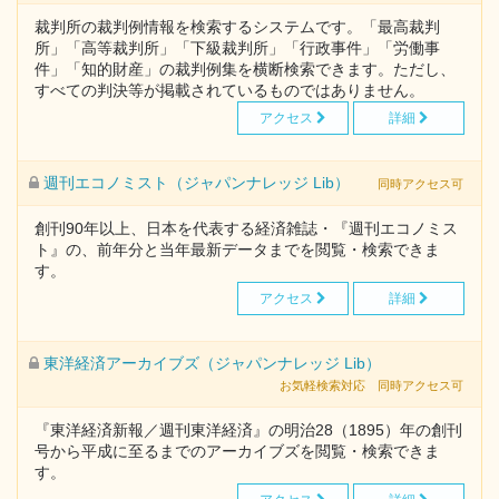
裁判所の裁判例情報を検索するシステムです。「最高裁判
所」「高等裁判所」「下級裁判所」「行政事件」「労働事
件」「知的財産」の裁判例集を横断検索できます。ただし、
すべての判決等が掲載されているものではありません。
アクセス
詳細
週刊エコノミスト（ジャパンナレッジ Lib）
同時アクセス可
創刊90年以上、日本を代表する経済雑誌・『週刊エコノミス
ト』の、前年分と当年最新データまでを閲覧・検索できま
す。
アクセス
詳細
東洋経済アーカイブズ（ジャパンナレッジ Lib）
お気軽検索対応
同時アクセス可
『東洋経済新報／週刊東洋経済』の明治28（1895）年の創刊
号から平成に至るまでのアーカイブズを閲覧・検索できま
す。