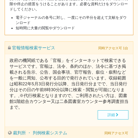
限や停止の措置をうけることがあります。必要な資料だけをダウンロー
ドしてください。
電子ジャーナルの各号に対し、一度にその半分を超えて文献をダウ
ンロード
短時間に大量の閲覧やダウンロード
官報情報検索サービス
同時アクセス可 1台
政府の機関紙である「官報」をインターネットで検索できる
サービスです。官報は、法令、条約のほか、法令に基づき掲
載される告示、公告、国会事項、官庁報告、叙位・叙勲など
を一般に周知、公布する目的で発行されています。収録範囲
は昭和22年5月3日発行分以降、当日発行分までで、当日発行
分はその日の午前8時30分以降に検索・閲覧が可能になりま
す。,※代行検索となりますので、ご利用されたい方は、図書
館1階総合カウンター又は二条図書室カウンター参考調査担当
まで。
詳細
裁判所 ・ 判例検索システム
同時アクセス可