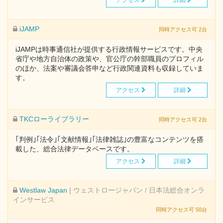
アクセス
詳細
iJAMP
同時アクセス可 2台
iJAMPは時事通信社が提供する行政情報サービスです。中央
省庁や地方自治体の政策や、官公庁の幹部職員のプロフィル
のほか、法案や審議会答申など行政関連資料も収録していま
す。
アクセス
詳細
TKCローライブラリー
同時アクセス可 2台
｢判例｣｢法令｣｢文献情報｣｢法律雑誌｣の豊富なコンテンツを搭
載した、総合法律データベースです。
アクセス
詳細
Westlaw Japan
| ウェストロージャパン / 日本法総合オンラ
インサービス
同時アクセス可 50台