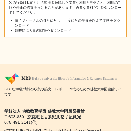
次の行為は私的利用の範囲を逸脱した悪質な利用と見做され、利用の制
限や停止の措置をうけることがあります。必要な資料だけをダウンロー
ドしてください。
電子ジャーナルの各号に対し、一度にその半分を超えて文献をダウ
ンロード
短時間に大量の閲覧やダウンロード
BIRD
Bukkyo university library's Information & Research Databases
BIRDは学術情報の収集や論文・レポート作成のための佛教大学図書館サイト
です
学校法人 佛教教育学園 佛教大学附属図書館
〒603-8301
京都市
北区紫野北花ノ坊町96
075-491-2141(代)
©2026 BUKKYO UNIVERSITY LIBRARY All Rights Reserved.