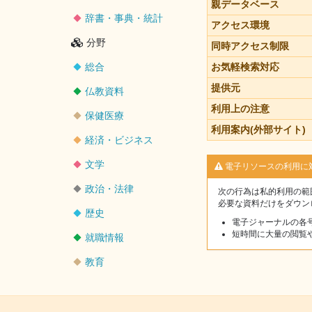
親データベース
辞書・事典・統計
アクセス環境
分野
同時アクセス制限
総合
お気軽検索対応
提供元
仏教資料
利用上の注意
保健医療
利用案内(外部サイト)
経済・ビジネス
文学
電子リソースの利用に
政治・法律
次の行為は私的利用の範
必要な資料だけをダウン
歴史
電子ジャーナルの各
短時間に大量の閲覧
就職情報
教育