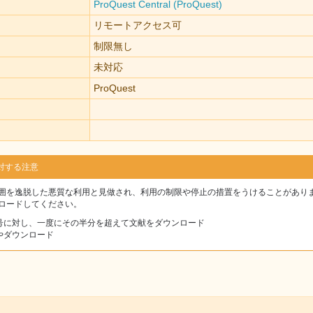
ProQuest Central (ProQuest)
リモートアクセス可
制限無し
未対応
ProQuest
対する注意
囲を逸脱した悪質な利用と見做され、利用の制限や停止の措置をうけることがあり
ロードしてください。
号に対し、一度にその半分を超えて文献をダウンロード
やダウンロード