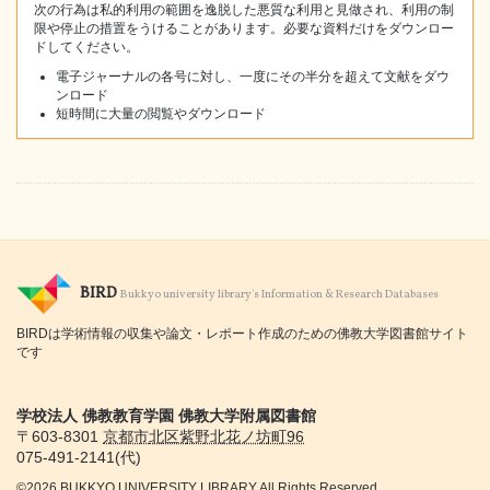
次の行為は私的利用の範囲を逸脱した悪質な利用と見做され、利用の制
限や停止の措置をうけることがあります。必要な資料だけをダウンロー
ドしてください。
電子ジャーナルの各号に対し、一度にその半分を超えて文献をダウ
ンロード
短時間に大量の閲覧やダウンロード
BIRD
Bukkyo university library's Information & Research Databases
BIRDは学術情報の収集や論文・レポート作成のための佛教大学図書館サイト
です
学校法人 佛教教育学園 佛教大学附属図書館
〒603-8301
京都市
北区紫野北花ノ坊町96
075-491-2141(代)
©2026 BUKKYO UNIVERSITY LIBRARY All Rights Reserved.