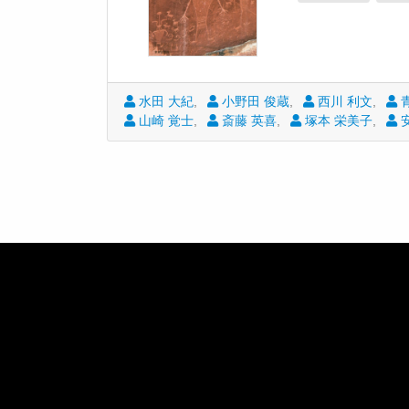
水田 大紀
小野田 俊蔵
西川 利文
青
山崎 覚士
斎藤 英喜
塚本 栄美子
安