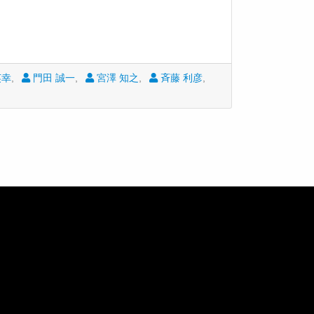
英幸
門田 誠一
宮澤 知之
斉藤 利彦