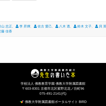
山 忠正
李 昇燁
佐古 愛己
八木 透
鈴木 文子
貝 
藤 佳香
学校法人 佛教教育学園 佛教大学附属図書館
〒603-8301 京都市北区紫野北花ノ坊町96
075-491-2141(代)
佛教大学附属図書館ポータルサイト BIRD