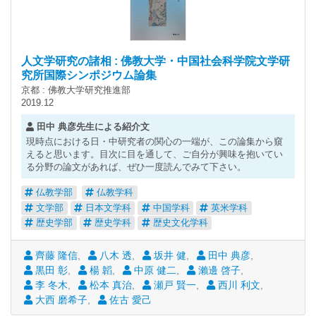
人文学研究の諸相 : 佛教大学・中国社会科学院文学研
究所国際シンポジウム論集
京都 : 佛教大学研究推進部
2019.12
田中 典彦先生による紹介文
現時点における日・中研究者の関心の一端が、この論集から窺
えると思います。目次に目を通して、ご自分が興味を抱いてい
る分野の論文があれば、ぜひ一度読んでみて下さい。
仏教学部
仏教学科
文学部
日本文学科
中国学科
英米学科
歴史学部
歴史学科
歴史文化学科
齊藤 隆信
八木 透
坂井 健
田中 典彦
黒田 彰
楊 韜
中原 健二
瀨邊 啓子
李 冬木
松本 真治
瀬戸 賢一
西川 利文
大西 磨希子
佐古 愛己