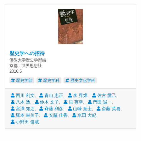
歴史学への招待
佛教大学歴史学部編
京都 : 世界思想社
2016.5
歴史学部
歴史学科
歴史文化学科
西川 利文
青山 忠正
李 昇燁
佐古 愛己
八木 透
鈴木 文子
貝 英幸
門田 誠一
宮澤 知之
斉藤 利彦
山崎 覚士
斎藤 英喜
塚本 栄美子
安藤 佳香
水田 大紀
小野田 俊蔵