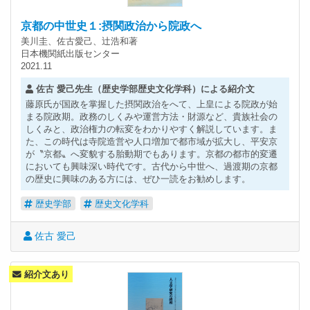
京都の中世史１:摂関政治から院政へ
美川圭、佐古愛己、辻浩和著
日本機関紙出版センター
2021.11
佐古 愛己先生（歴史学部歴史文化学科）による紹介文
藤原氏が国政を掌握した摂関政治をへて、上皇による院政が始
まる院政期。政務のしくみや運営方法・財源など、貴族社会の
しくみと、政治権力の転変をわかりやすく解説しています。ま
た、この時代は寺院造営や人口増加で都市域が拡大し、平安京
が〝京都〟へ変貌する胎動期でもあります。京都の都市的変遷
においても興味深い時代です。古代から中世へ、過渡期の京都
の歴史に興味のある方には、ぜひ一読をお勧めします。
歴史学部
歴史文化学科
佐古 愛己
紹介文あり