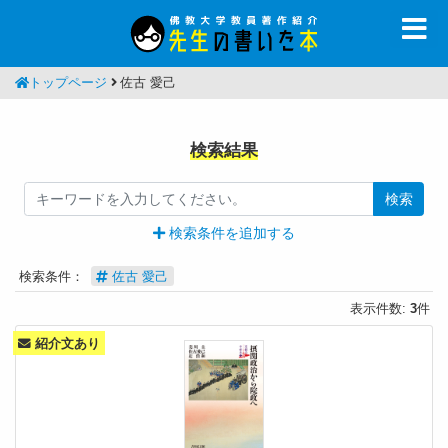
トップページ
佐古 愛己
検索結果
検索
検索条件を追加する
検索条件：
佐古 愛己
表示件数:
3
件
紹介文あり