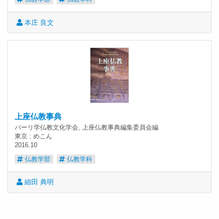
本庄 良文
上座仏教事典
パーリ学仏教文化学会, 上座仏教事典編集委員会編
東京 : めこん
2016.10
仏教学部
仏教学科
細田 典明