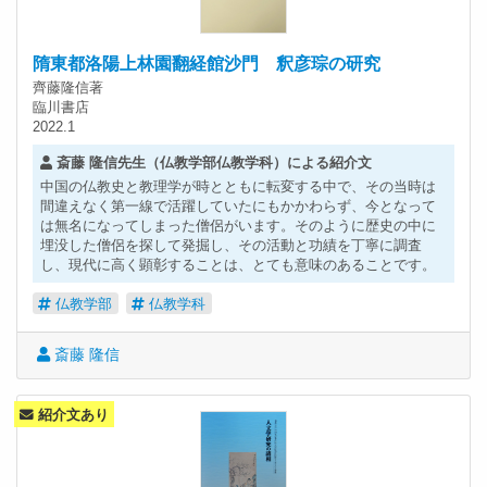
隋東都洛陽上林園翻経館沙門 釈彦琮の研究
齊藤隆信著
臨川書店
2022.1
斎藤 隆信先生（仏教学部仏教学科）による紹介文
中国の仏教史と教理学が時とともに転変する中で、その当時は
間違えなく第一線で活躍していたにもかかわらず、今となって
は無名になってしまった僧侶がいます。そのように歴史の中に
埋没した僧侶を探して発掘し、その活動と功績を丁寧に調査
し、現代に高く顕彰することは、とても意味のあることです。
仏教学部
仏教学科
斎藤 隆信
紹介文あり