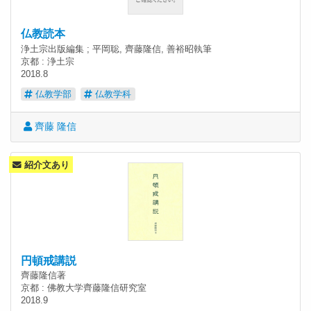
仏教読本
浄土宗出版編集 ; 平岡聡, 齊藤隆信, 善裕昭執筆
京都 : 浄土宗
2018.8
仏教学部
仏教学科
齊藤 隆信
紹介文あり
円頓戒講説
齊藤隆信著
京都 : 佛教大学齊藤隆信研究室
2018.9