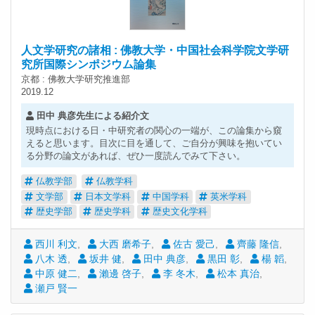
人文学研究の諸相 : 佛教大学・中国社会科学院文学研
究所国際シンポジウム論集
京都 : 佛教大学研究推進部
2019.12
田中 典彦先生による紹介文
現時点における日・中研究者の関心の一端が、この論集から窺
えると思います。目次に目を通して、ご自分が興味を抱いてい
る分野の論文があれば、ぜひ一度読んでみて下さい。
仏教学部
仏教学科
文学部
日本文学科
中国学科
英米学科
歴史学部
歴史学科
歴史文化学科
西川 利文
大西 磨希子
佐古 愛己
齊藤 隆信
八木 透
坂井 健
田中 典彦
黒田 彰
楊 韜
中原 健二
瀨邊 啓子
李 冬木
松本 真治
瀬戸 賢一