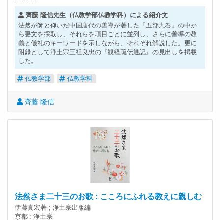
齊藤 隆信先生（仏教学部仏教学科）による紹介文
法然が師と仰いだ中国唐代の善導が著した「五部九巻」の中か
ら要文を採取し、それらを項目ごとに並列し、さらに善導の教
義と儀礼のキーワードを示しながら、それぞれ解説した。更に
附録として浄土宗三祖良忠の『観経疏伝通記』の見出しを掲載
した。
仏教学部
仏教学科
齊藤 隆信
法然さま二十三のお歌 : こころにふれる教えに親しむ
伊藤真宏著 ; 浄土宗出版編
京都 : 浄土宗