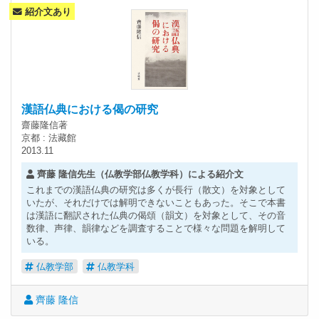
紹介文あり
漢語仏典における偈の研究
齋藤隆信著
京都 : 法藏館
2013.11
齊藤 隆信先生（仏教学部仏教学科）による紹介文
これまでの漢語仏典の研究は多くが長行（散文）を対象として
いたが、それだけでは解明できないこともあった。そこで本書
は漢語に翻訳された仏典の偈頌（韻文）を対象として、その音
数律、声律、韻律などを調査することで様々な問題を解明して
いる。
仏教学部
仏教学科
齊藤 隆信