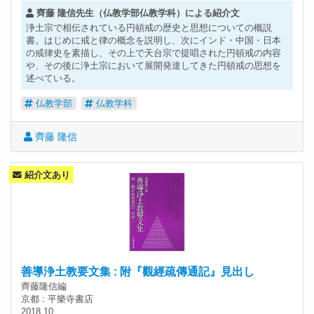
齊藤 隆信先生（仏教学部仏教学科）による紹介文
浄土宗で相伝されている円頓戒の歴史と思想についての概説
書。はじめに戒と律の概念を説明し、次にインド・中国・日本
の戒律史を素描し、その上で天台宗で提唱された円頓戒の内容
や、その後に浄土宗において展開発達してきた円頓戒の思想を
述べている。
仏教学部
仏教学科
齊藤 隆信
紹介文あり
善導浄土教要文集 : 附『觀經疏傳通記』見出し
齊藤隆信編
京都 : 平樂寺書店
2018.10