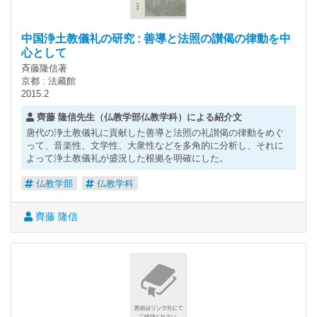
中国浄土教儀礼の研究 : 善導と法照の讃偈の律動を中
心として
斉藤隆信著
京都 : 法藏館
2015.2
齊藤 隆信先生（仏教学部仏教学科）による紹介文
唐代の浄土教儀礼に貢献した善導と法照の礼讃偈の律動をめぐ
って、音楽性、文学性、大衆性などを多角的に分析し、それに
よって浄土教儀礼が盛況した根拠を明確にした。
仏教学部
仏教学科
齊藤 隆信