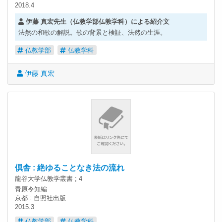
2018.4
伊藤 真宏先生（仏教学部仏教学科）による紹介文
法然の和歌の解説。歌の背景と検証、法然の生涯。
仏教学部
仏教学科
伊藤 真宏
倶舎 : 絶ゆることなき法の流れ
龍谷大学仏教学叢書 ; 4
青原令知編
京都 : 自照社出版
2015.3
仏教学部
仏教学科