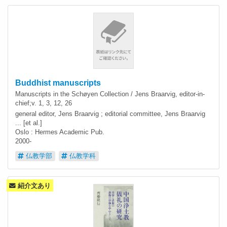
Buddhist manuscripts
Manuscripts in the Schøyen Collection / Jens Braarvig, editor-in-
chief;v. 1, 3, 12, 26
general editor, Jens Braarvig ; editorial committee, Jens Braarvig
... [et al.]
Oslo : Hermes Academic Pub.
2000-
仏教学部
仏教学科
紹介文あり